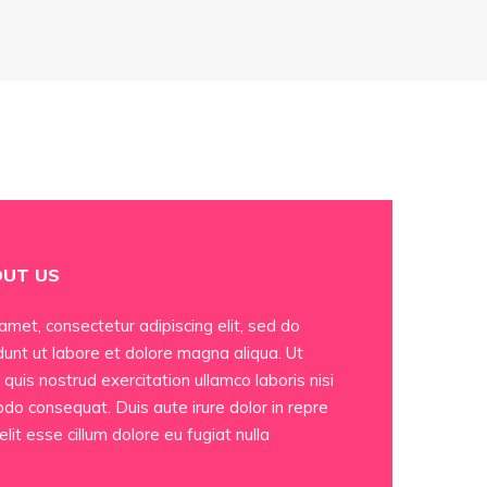
UT US
amet, consectetur adipiscing elit, sed do
unt ut labore et dolore magna aliqua. Ut
quis nostrud exercitation ullamco laboris nisi
do consequat. Duis aute irure dolor in repre
elit esse cillum dolore eu fugiat nulla