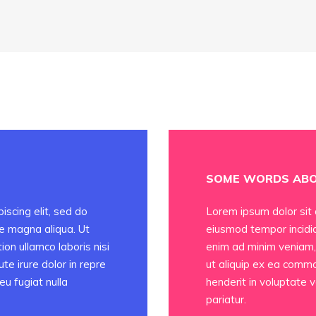
SOME WORDS ABO
iscing elit, sed do
Lorem ipsum dolor sit 
re magna aliqua. Ut
eiusmod tempor incidid
on ullamco laboris nisi
enim ad minim veniam, 
e irure dolor in repre
ut aliquip ex ea commo
eu fugiat nulla
henderit in voluptate v
pariatur.