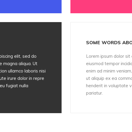
SOME WORDS ABO
iscing elit, sed do
Lorem ipsum dolor sit 
re magna aliqua. Ut
eiusmod tempor incidid
on ullamco laboris nisi
enim ad minim veniam, 
e irure dolor in repre
ut aliquip ex ea commo
eu fugiat nulla
henderit in voluptate v
pariatur.